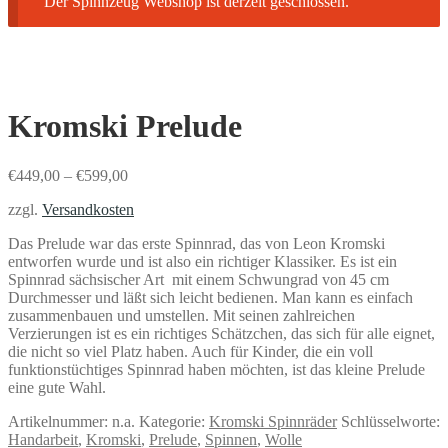
Der Spinnzeug Webshop ist derzeit geschlossen.
Kromski Prelude
€
449,00
–
€
599,00
zzgl.
Versandkosten
Das Prelude war das erste Spinnrad, das von Leon Kromski
entworfen wurde und ist also ein richtiger Klassiker. Es ist ein
Spinnrad sächsischer Art mit einem Schwungrad von 45 cm
Durchmesser und läßt sich leicht bedienen. Man kann es einfach
zusammenbauen und umstellen. Mit seinen zahlreichen
Verzierungen ist es ein richtiges Schätzchen, das sich für alle eignet,
die nicht so viel Platz haben. Auch für Kinder, die ein voll
funktionstüchtiges Spinnrad haben möchten, ist das kleine Prelude
eine gute Wahl.
Artikelnummer:
n.a.
Kategorie:
Kromski Spinnräder
Schlüsselworte:
Handarbeit
,
Kromski
,
Prelude
,
Spinnen
,
Wolle